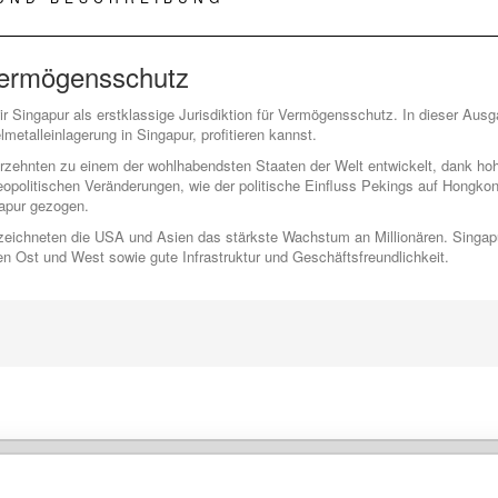
ermögensschutz
wir Singapur als erstklassige Jurisdiktion für Vermögensschutz. In dieser Ausg
lmetalleinlagerung in Singapur, profitieren kannst.
hrzehnten zu einem der wohlhabendsten Staaten der Welt entwickelt, dank ho
opolitischen Veränderungen, wie der politische Einfluss Pekings auf Hongko
apur gezogen.
zeichneten die USA und Asien das stärkste Wachstum an Millionären. Singapur
n Ost und West sowie gute Infrastruktur und Geschäftsfreundlichkeit.