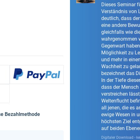
Dieses Seminar fü
Verständnis von 
deutlich, dass de
eine andere Bewus
gleichfalls wie di
wahrgenommen we
Gegenwart haben 
Möglichkeit zu Le
und mehr in einen
Wachheit zu gela
bezeichnet das Di
In der Tiefe diese
dass der Mensch 
verstreichen lässt
Weltenflucht befi
all jenen, die es 
ese Bezahlmethode
ewige Wesen in u
höchsten Ziel ent
auf beiden Ebene
Digitaler Download - k