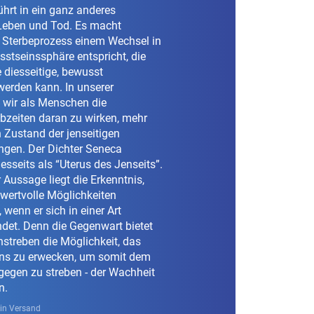
hrt in ein ganz anderes
Leben und Tod. Es macht
r Sterbeprozess einem Wechsel in
stseinssphäre entspricht, die
e diesseitige, bewusst
rden kann. In unserer
wir als Menschen die
bzeiten daran zu wirken, mehr
 Zustand der jenseitigen
ngen. Der Dichter Seneca
esseits als “Uterus des Jenseits”.
r Aussage liegt die Erkenntnis,
wertvolle Möglichkeiten
, wenn er sich in einer Art
ndet. Denn die Gegenwart bietet
anstreben die Möglichkeit, das
ns zu erwecken, um somit dem
gegen zu streben - der Wachheit
n.
ein Versand