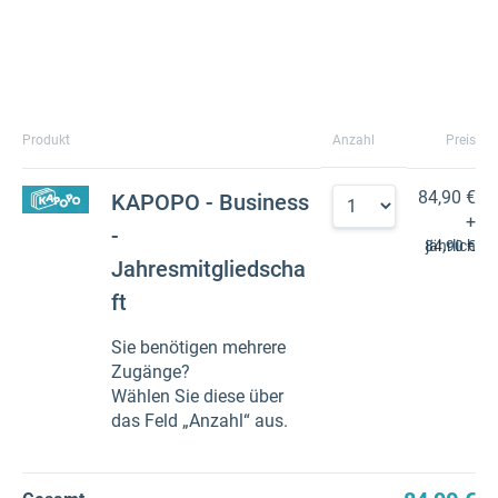
Produkt
Anzahl
Preis
84,90 €
KAPOPO - Business
+
-
84,90 €
jährlich
Jahresmitgliedscha
ft
Sie benötigen mehrere
Zugänge?
Wählen Sie diese über
das Feld „Anzahl“ aus.