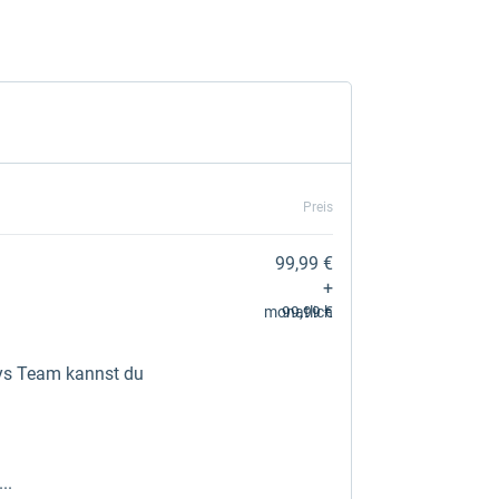
Preis
99,99 €
+
monatlich
99,99 €
ys Team kannst du
..