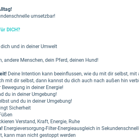
lltag!
kundenschnelle umsetzbar!
für DICH?
 dich und in deiner Umwelt
h, andere Menschen, dein Pferd, deinen Hund!
it!
Deine Intention kann beeinflussen, wie du mit dir selbst, m
ch mit dir selbst, dann kannst du dich auch nach außen hin ver
er Bewegung in deiner Energie!
und du in deiner Umgebung!
selbst und du in deiner Umgebung!
ringt Sicherheit
 Füßen
ckieren Verstand, Kraft, Energie, Ruhe
n!
Energieversorgung-Filter-Energieausgleich in Sekundenschnell
ßt, kann man nicht gestoppt werden