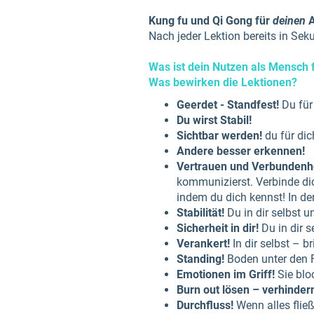
Kung fu und Qi Gong für
deinen
A
Nach jeder Lektion bereits in Se
Was ist dein Nutzen als Mensch 
Was bewirken die Lektionen?
Geerdet - Standfest!
Du für
Du wirst Stabil!
Sichtbar werden!
du für dic
Andere besser erkennen!
Vertrauen und Verbundenhe
kommunizierst. Verbinde di
indem du dich kennst! In d
Stabilität!
Du in dir selbst 
Sicherheit in dir!
Du in dir 
Verankert!
In dir selbst – b
Standing!
Boden unter den
Emotionen im Griff!
Sie blo
Burn out lösen – verhinder
Durchfluss!
Wenn alles flie