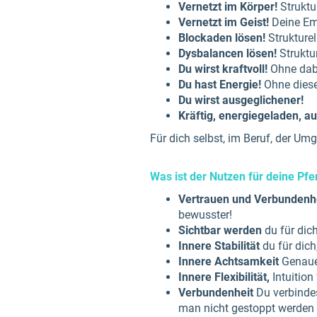
Vernetzt im Körper!
Struktu
Vernetzt im Geist!
Deine Em
Blockaden lösen!
Strukture
Dysbalancen lösen!
Struktu
Du wirst kraftvoll!
Ohne dab
Du hast Energie!
Ohne diese
Du wirst ausgeglichener!
Kräftig, energiegeladen, au
Für dich selbst, im Beruf, der Um
Was ist der Nutzen für deine Pf
Vertrauen und Verbundenh
bewusster!
Sichtbar werden
du für dich
Innere Stabilität
du für dich
Innere Achtsamkeit
Genaue
Innere Flexibilität,
Intuition
Verbundenheit
Du verbindes
man nicht gestoppt werden