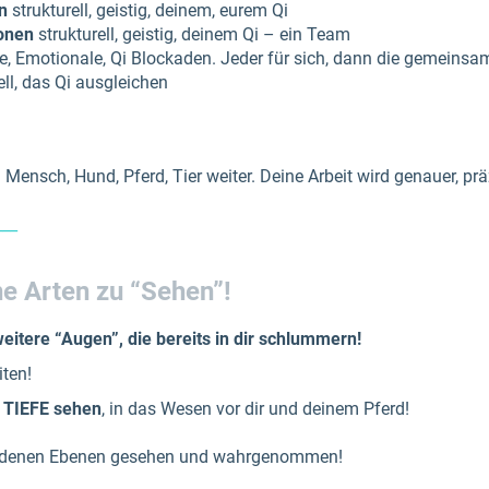
n
strukturell, geistig, deinem, eurem Qi
ionen
strukturell, geistig, deinem Qi – ein Team
le, Emotionale, Qi Blockaden. Jeder für sich, dann die gemeins
ell, das Qi ausgleichen
Mensch, Hund, Pferd, Tier weiter. Deine Arbeit wird genauer, präz
___
e Arten zu “Sehen”!
 weitere “Augen”, die bereits in dir schlummern
!
ten!
e TIEFE sehen
, in das Wesen vor dir und deinem Pferd!
chiedenen Ebenen gesehen und wahrgenommen!