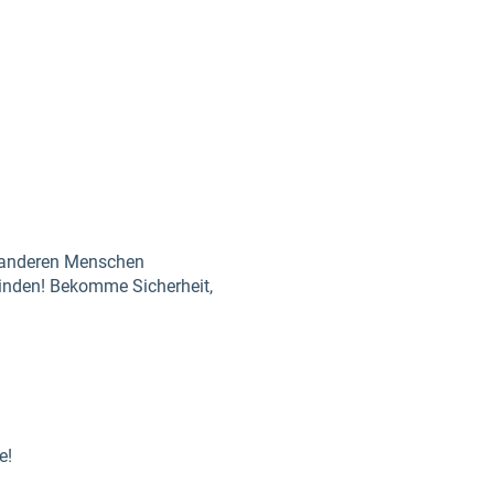
it anderen Menschen
binden! Bekomme Sicherheit,
e!