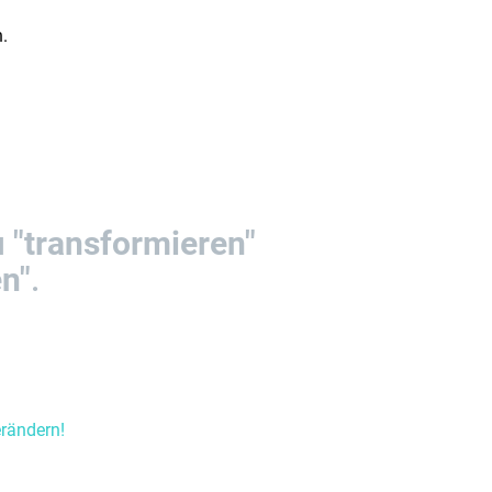
n.
u
"transformieren"
en"
.
erändern!