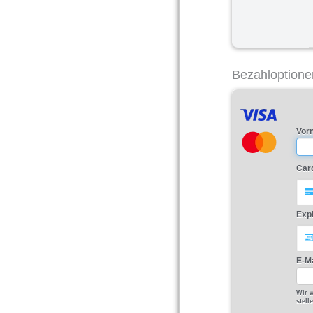
Bezahloptione
Vor
Car
Exp
E-Ma
Wir w
stell