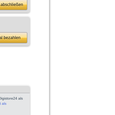
 abschließen
al bezahlen
igistore24 als
 als