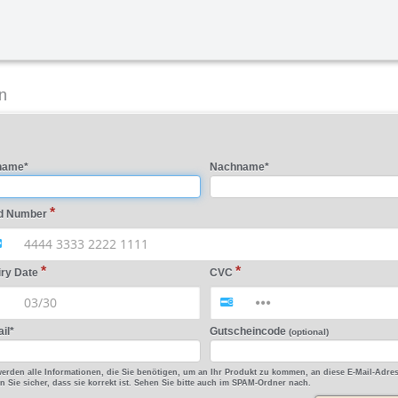
n
name
*
Nachname
*
d Number
iry Date
CVC
il
*
Gutscheincode
(optional)
erden alle Informationen, die Sie benötigen, um an Ihr Produkt zu kommen, an diese E-Mail-Adres
en Sie sicher, dass sie korrekt ist. Sehen Sie bitte auch im SPAM-Ordner nach.