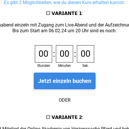
Es gibt 2 Möglichkeiten, wie du diesen Kurs erhalten kannst.
💥 𝗩𝗔𝗥𝗜𝗔𝗡𝗧𝗘 𝟭:
bend einzeln mit Zugang zum Live-Abend und der Aufzeichnung
Bis zum Start am 06.02.24 um 20 Uhr sind es noch:
00
:
00
:
00
Stunden
Minuten
Sek.
Jetzt einzeln buchen
ODER
💥 𝗩𝗔𝗥𝗜𝗔𝗡𝗧𝗘 𝟮:
t Mitglied der Online-Akademie von Herzenssache Pferd und b