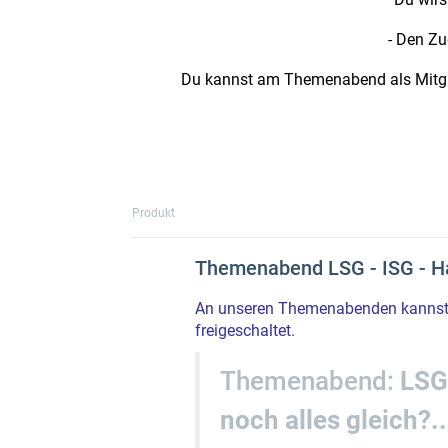
- Den Z
Du kannst am Themenabend als Mitgli
Produkt
Themenabend LSG - ISG - H
An unseren Themenabenden kannst 
freigeschaltet.
Themenabend:
LSG
noch alles gleich?..