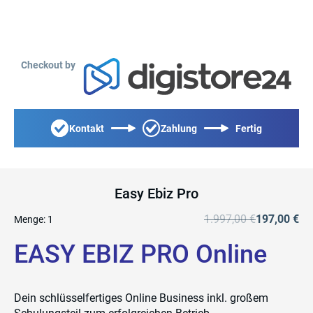
Checkout by
Kontakt
Zahlung
Fertig
Easy Ebiz Pro
1.997,00 €
197,00 €
Menge:
1
EASY EBIZ PRO Online
Dein schlüsselfertiges Online Business inkl. großem