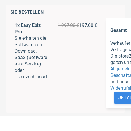
SIE BESTELLEN
1x Easy Ebiz
1.997,00 €
197,00 €
Gesamt
Pro
Sie erhalten die
Verkäufer
Software zum
Vertragspa
Download,
Digistore
SaaS (Software
gelten un
as a Service)
Allgemei
oder
Geschäft
Lizenzschlüssel.
und unser
Widerrufs
JETZ