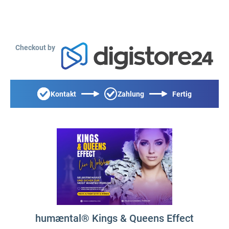
Checkout by
Kontakt
Zahlung
Fertig
humæntal® Kings & Queens Effect