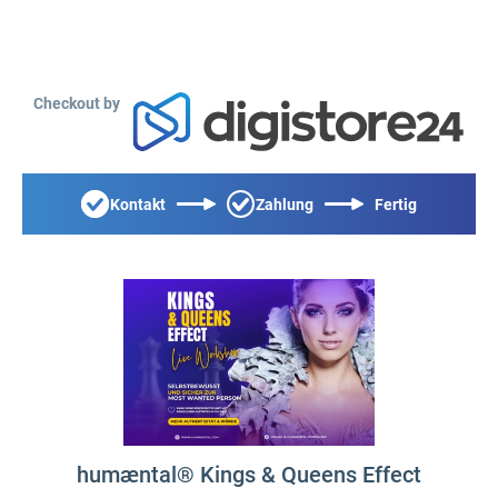
Checkout by
Kontakt
Zahlung
Fertig
humæntal® Kings & Queens Effect