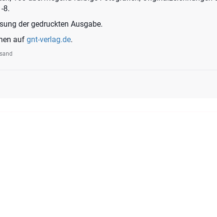
-8.
ssung der gedruckten Ausgabe.
onen auf
gnt-verlag.de
.
rsand