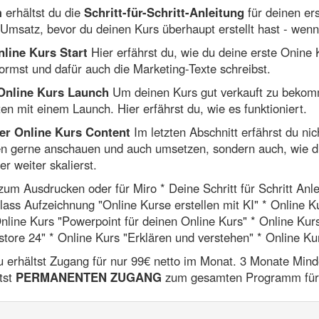
m
erhältst du die
Schritt-für-Schritt-Anleitung
für deinen er
msatz, bevor du deinen Kurs überhaupt erstellt hast - wenn
Online Kurs Start
Hier erfährst du, wie du deine erste Onine
 formst und dafür auch die Marketing-Texte schreibst.
 Online Kurs Launch
Um deinen Kurs gut verkauft zu bekomm
en mit einem Launch. Hier erfährst du, wie es funktioniert.
her Online Kurs Content
Im letzten Abschnitt erfährst du ni
den gerne anschauen und auch umsetzen, sondern auch, wie 
 weiter skalierst.
um Ausdrucken oder für Miro * Deine Schritt für Schritt Anl
lass Aufzeichnung "Online Kurse erstellen mit KI" * Online Ku
Online Kurs "Powerpoint für deinen Online Kurs" * Online Ku
store 24" * Online Kurs "Erklären und verstehen" * Online 
 erhältst Zugang für nur 99€ netto im Monat. 3 Monate Mind
tst
PERMANENTEN ZUGANG
zum gesamten Programm für e