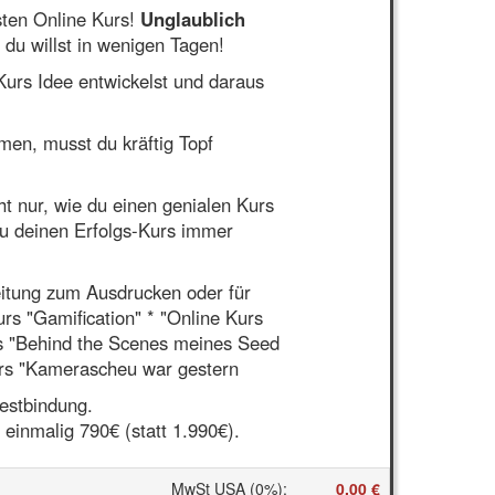
sten Online Kurs!
Unglaublich
 du willst in wenigen Tagen!
 Kurs Idee entwickelst und daraus
en, musst du kräftig Topf
cht nur, wie du einen genialen Kurs
du deinen Erfolgs-Kurs immer
eitung zum Ausdrucken oder für
rs "Gamification" * "Online Kurs
rs "Behind the Scenes meines Seed
Kurs "Kamerascheu war gestern
estbindung.
inmalig 790€ (statt 1.990€).
MwSt USA (0%)
:
0,00 €