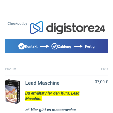
Checkout by
Kontakt
Zahlung
Fertig
Produkt
Preis
37,00 €
Lead Maschine
Du erhältst hier den Kurs: Lead
Maschine
✅ Hier gibt es massenweise