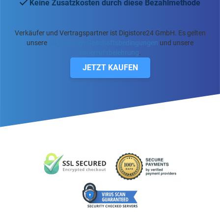
Keine Zusatzkosten durch diese Bezahlmethode
Verkäufer und Vertragspartner ist Digistore24 GmbH. Es gelten
unsere
Allgemeinen Geschäftsbedingungen
und unsere
Widerrufsbelehrung
.
JETZT KAUFEN