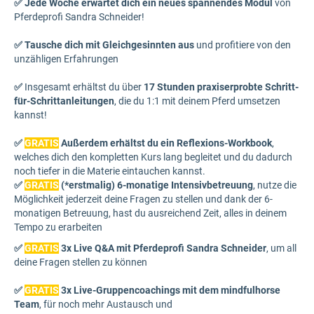
✅ Jede Woche erwartet dich ein neues spannendes Modul
von
Pferdeprofi Sandra Schneider!
✅ Tausche dich mit Gleichgesinnten aus
und profitiere von den
unzähligen Erfahrungen
✅
Insgesamt erhältst du über
17
Stunden praxiserprobte Schritt-
für-Schrittanleitungen
, die du 1:1 mit deinem Pferd umsetzen
kannst!
✅
GRATIS
Außerdem erhältst du ein Reflexions-Workbook
,
welches dich den kompletten Kurs lang begleitet und du dadurch
noch tiefer in die Materie eintauchen kannst.
✅
GRATIS
(*erstmalig) 6-monatige Intensivbetreuung
, nutze die
Möglichkeit jederzeit deine Fragen zu stellen und dank der 6-
monatigen Betreuung, hast du ausreichend Zeit, alles in deinem
Tempo zu erarbeiten
✅
GRATIS
3
x Live Q&A mit Pferdeprofi Sandra Schneider
, um all
deine Fragen stellen zu können
✅
GRATIS
3
x Live-Gruppencoachings mit dem mindfulhorse
Team
, für noch mehr Austausch und