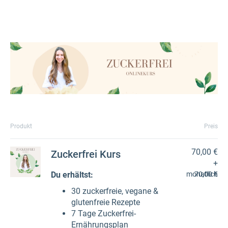
Produkt
Preis
70,00 €
Zuckerfrei Kurs
+
Du erhältst:
monatlich
70,00 €
30 zuckerfreie, vegane &
glutenfreie Rezepte
7 Tage Zuckerfrei-
Ernährungsplan