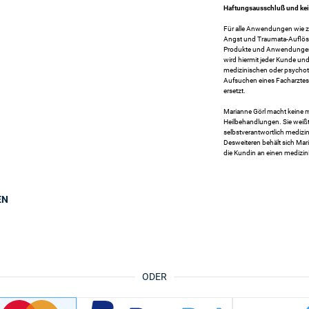
Haftungsausschluß und kei
Für alle Anwendungen wie z
Angst und Traumata-Auflösu
Produkte und Anwendungen 
wird hiermit jeder Kunde un
medizinischen oder psycho
Aufsuchen eines Facharztes
ersetzt.
Marianne Görl macht keine 
Heilbehandlungen. Sie weißt
selbstverantwortlich medizi
Desweiteren behält sich Mar
die Kundin an einen medizin
EN
ODER