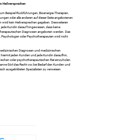
n Heilversprechen
um Beispiel Rückführungen, Bioenergie-Therapien,
ngen oder alle anderen auf dieser Seite angebotenen
wird kein Heilversprechen gegeben. Desweiteren
d jede Kundin darauf hingewiesen, dass keine
therapeutischen Diagnosen angeboten werden. Das
, Psychologen oder Psychotherapeuten wird nicht
medizinischen Diagnosen und medizinischen
 hiermit jeden Kunden und jede Kundin daraufhin,
nischen oder psychotherapeutischen Rat einzuholen.
ianne Görl das Recht vor, bei Bedarf den Kunden und
isch ausgebildeten Spezialisten zu verweisen.