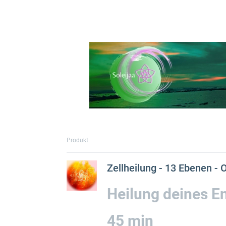
Produkt
Zellheilung - 13 Eb
Heilung deines E
45 min