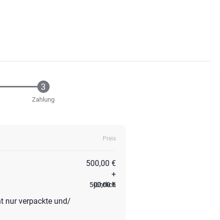
Zahlung
Preis
500,00 €
+
500,00 €
jährlich
ht nur verpackte und/