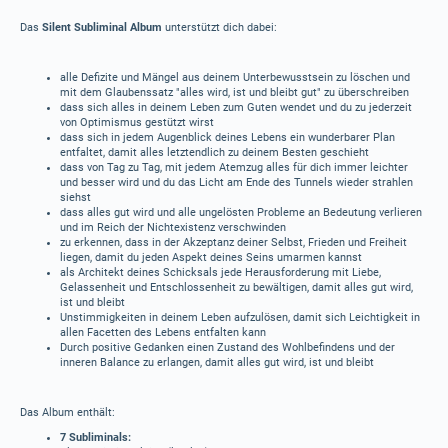
Das
Silent Subliminal Album
unterstützt dich dabei:
alle Defizite und Mängel aus deinem Unterbewusstsein zu löschen und
mit dem Glaubenssatz "alles wird, ist und bleibt gut" zu überschreiben
dass sich alles in deinem Leben zum Guten wendet und du zu jederzeit
von Optimismus gestützt wirst
dass sich in jedem Augenblick deines Lebens ein wunderbarer Plan
entfaltet, damit alles letztendlich zu deinem Besten geschieht
dass von Tag zu Tag, mit jedem Atemzug alles für dich immer leichter
und besser wird und du das Licht am Ende des Tunnels wieder strahlen
siehst
dass alles gut wird und alle ungelösten Probleme an Bedeutung verlieren
und im Reich der Nichtexistenz verschwinden
zu erkennen, dass in der Akzeptanz deiner Selbst, Frieden und Freiheit
liegen, damit du jeden Aspekt deines Seins umarmen kannst
als Architekt deines Schicksals jede Herausforderung mit Liebe,
Gelassenheit und Entschlossenheit zu bewältigen, damit alles gut wird,
ist und bleibt
Unstimmigkeiten in deinem Leben aufzulösen, damit sich Leichtigkeit in
allen Facetten des Lebens entfalten kann
Durch positive Gedanken einen Zustand des Wohlbefindens und der
inneren Balance zu erlangen, damit alles gut wird, ist und bleibt
Das Album enthält:
7 Subliminals: