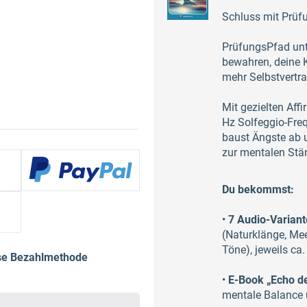
Schluss mit Prüf
PrüfungsPfad unte
bewahren, deine K
mehr Selbstvertra
Mit gezielten Aff
Hz Solfeggio-Freq
baust Ängste ab 
zur mentalen Stär
Du bekommst:
•
7 Audio-Varian
(Naturklänge, Mee
Töne), jeweils ca
ese Bezahlmethode
•
E-Book „Echo der
mentale Balance 