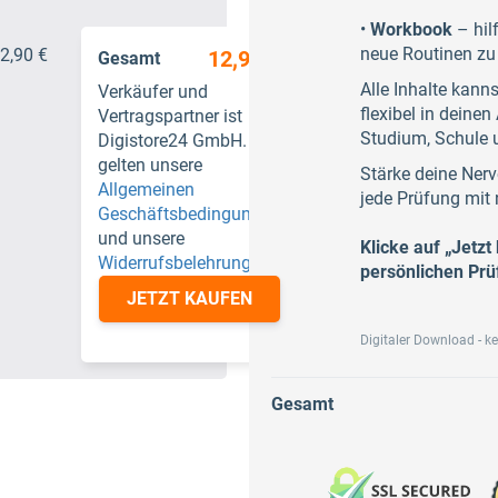
•
Workbook
– hilf
neue Routinen zu
2,90 €
12,90 €
Gesamt
Alle Inhalte kann
Verkäufer und
flexibel in deinen 
Vertragspartner ist
Studium, Schule 
Digistore24 GmbH. Es
gelten unsere
Stärke deine Nerv
Allgemeinen
jede Prüfung mit
Geschäftsbedingungen
und unsere
Klicke auf „Jetz
Widerrufsbelehrung
.
persönlichen Pr
JETZT KAUFEN
Digitaler Download - k
Gesamt