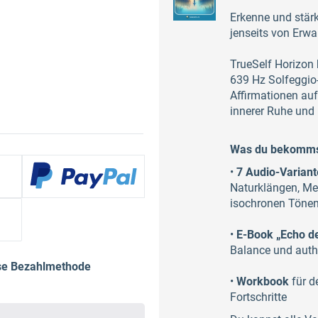
Erkenne und stärk
jenseits von Erwa
TrueSelf Horizon b
639 Hz Solfeggio
Affirmationen au
innerer Ruhe und
Was du bekomms
•
7 Audio-Varian
Naturklängen, Mee
isochronen Tönen)
•
E-Book „Echo der
Balance und auth
ese Bezahlmethode
•
Workbook
für d
Fortschritte