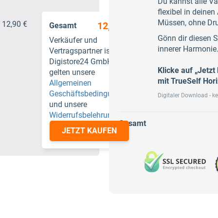
Du kannst alle V
flexibel in deine
Müssen, ohne Dru
12,90 €
12,90 €
Gesamt
Gönn dir diesen 
Verkäufer und
innerer Harmonie
Vertragspartner ist
Digistore24 GmbH. Es
Klicke auf „Jetzt
gelten unsere
mit TrueSelf Hor
Allgemeinen
Geschäftsbedingungen
Digitaler Download - k
und unsere
Widerrufsbelehrung
.
Gesamt
JETZT KAUFEN