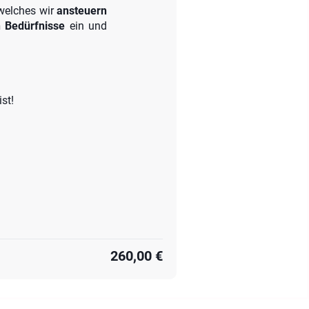
 welches wir
ansteuern
n
Bedürfnisse
ein und
st!
260,00 €