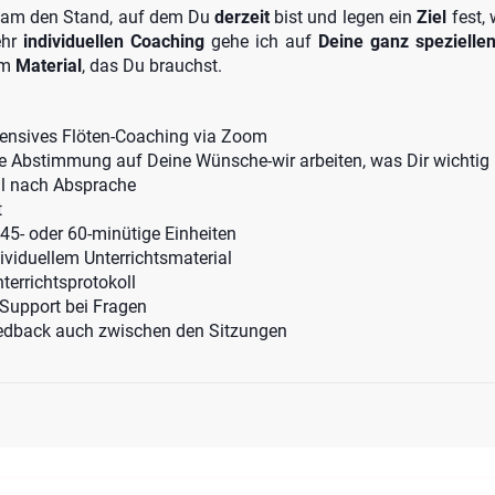
am den Stand, auf dem Du
derzeit
bist und legen ein
Ziel
fest,
ehr
individuellen
Coaching
gehe ich auf
Deine ganz spezielle
em
Material
, das Du brauchst.
ensives Flöten-Coaching via Zoom
e Abstimmung auf Deine Wünsche-wir arbeiten, was Dir wichtig i
l nach Absprache
t
, 45- oder 60-minütige Einheiten
dividuellem Unterrichtsmaterial
terrichtsprotokoll
Support bei Fragen
edback auch zwischen den Sitzungen