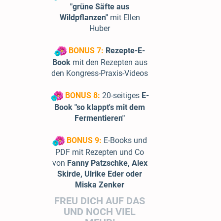
"grüne Säfte aus
Wildpflanzen"
mit Ellen
Huber
BONUS 7:
Rezepte-E-
Book
mit den Rezepten aus
den Kongress-Praxis-Videos
BONUS 8:
20-seitiges
E-
Book "so klappt's mit dem
Fermentieren"
BONUS 9:
E-Books und
PDF mit Rezepten und Co
von
Fanny Patzschke, Alex
Skirde, Ulrike Eder oder
Miska Zenker
FREU DICH AUF DAS
UND NOCH VIEL