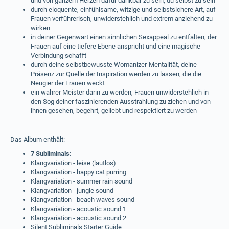
und von ganzem Herzen dafür dankbar zu sein, du selbst zu sein
durch eloquente, einfühlsame, witzige und selbstsichere Art, auf
Frauen verführerisch, unwiderstehlich und extrem anziehend zu
wirken
in deiner Gegenwart einen sinnlichen Sexappeal zu entfalten, der
Frauen auf eine tiefere Ebene anspricht und eine magische
Verbindung schafft
durch deine selbstbewusste Womanizer-Mentalität, deine
Präsenz zur Quelle der Inspiration werden zu lassen, die die
Neugier der Frauen weckt
ein wahrer Meister darin zu werden, Frauen unwiderstehlich in
den Sog deiner faszinierenden Ausstrahlung zu ziehen und von
ihnen gesehen, begehrt, geliebt und respektiert zu werden
Das Album enthält:
7 Subliminals:
Klangvariation - leise (lautlos)
Klangvariation - happy cat purring
Klangvariation - summer rain sound
Klangvariation - jungle sound
Klangvariation - beach waves sound
Klangvariation - acoustic sound 1
Klangvariation - acoustic sound 2
Silent Subliminals Starter Guide