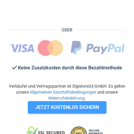
ODER
Keine Zusatzkosten durch diese Bezahlmethode
Verkäufer und Vertragspartner ist Digistore24 GmbH. Es gelten
unsere
Allgemeinen Geschäftsbedingungen
und unsere
Widerrufsbelehrung
.
JETZT KOSTENLOS SICHERN