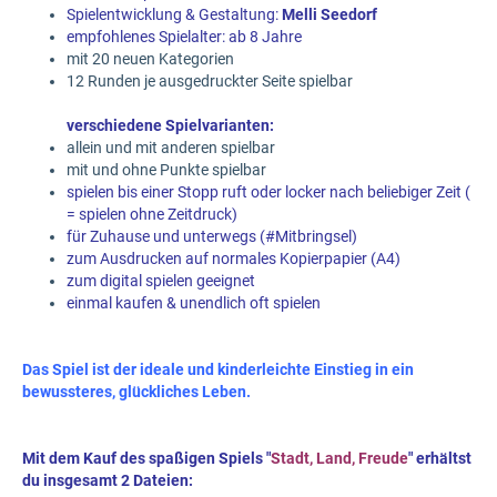
Spielentwicklung & Gestaltung:
Melli Seedorf
empfohlenes Spielalter: ab 8 Jahre
mit 20 neuen Kategorien
12 Runden je ausgedruckter Seite spielbar
verschiedene Spielvarianten:
allein und mit anderen spielbar
mit und ohne Punkte spielbar
spielen bis einer Stopp ruft oder locker nach beliebiger Zeit (
= spielen ohne Zeitdruck)
für Zuhause und unterwegs (#Mitbringsel)
zum Ausdrucken auf normales Kopierpapier (A4)
zum digital spielen geeignet
einmal kaufen & unendlich oft spielen
Das Spiel ist der ideale und kinderleichte Einstieg in ein
bewussteres, glückliches Leben.
Mit dem Kauf des spaßigen Spiels
"
Stadt, Land, Freude
"
erhältst
du insgesam
t 2 Dateien: