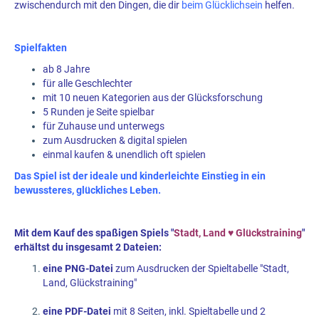
zwischendurch mit den Dingen, die dir
beim Glücklichsein
helfen.
Spielfakten
ab 8 Jahre
für alle Geschlechter
mit 10 neuen Kategorien aus der Glücksforschung
5 Runden je Seite spielbar
für Zuhause und unterwegs
zum Ausdrucken & digital spielen
einmal kaufen & unendlich oft spielen
Das Spiel ist der ideale und kinderleichte Einstieg in ein
bewussteres, glückliches Leben.
Mit dem Kauf des spaßigen Spiels
"
Stadt, Land ♥ Glückstraining
"
erhältst du insgesam
t 2 Dateien:
eine PNG-Datei
zum Ausdrucken der Spieltabelle "Stadt,
Land, Glückstraining"
eine PDF-Datei
mit 8 Seiten, inkl. Spieltabelle und 2