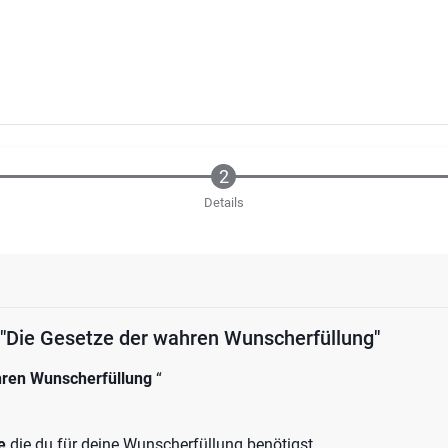
Details
Physisches Buch "Die Gesetze der wahren Wunscherfüllung"
hren Wunscherfüllung
“
e
die du für deine Wunscherfüllung benötigst