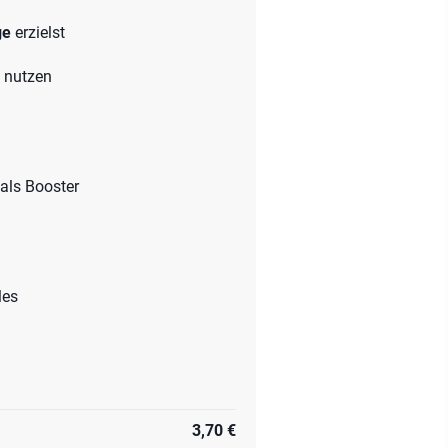
lge
erzielst
g nutzen
als Booster
les
3,70 €