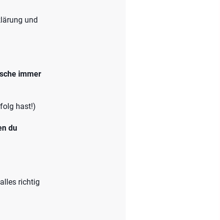
klärung und
sche immer
rfolg hast!)
en du
lles richtig