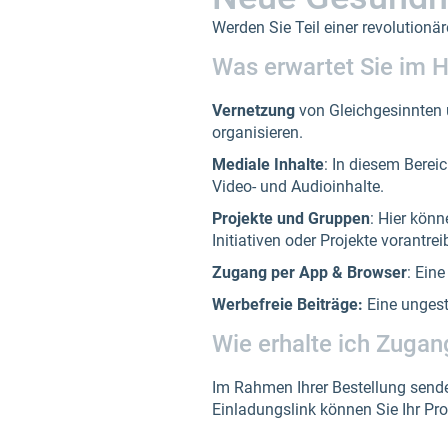
Werden Sie Teil einer revolution
Was erwartet Sie im H
Vernetzung
von Gleichgesinnten u
organisieren.
Mediale Inhalte
: In diesem Berei
Video- und Audioinhalte.
Projekte und Gruppen
: Hier kön
Initiativen oder Projekte vorantrei
Zugang per App & Browser
: Ein
Werbefreie Beiträge:
Eine ungest
Wie erhalte ich Zuga
Im Rahmen Ihrer Bestellung sende
Einladungslink können Sie Ihr Pro