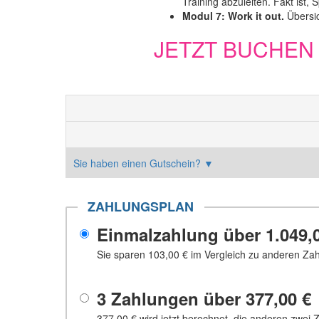
Training abzuleiten. Fakt ist,
Modul 7: Work it out.
Übersic
JETZT BUCHEN
Sie haben einen Gutschein?
▼
ZAHLUNGSPLAN
Einmalzahlung über
1.049,
Sie sparen
103,00 €
im Vergleich zu anderen Za
3 Zahlungen über
377,00 €
377,00 €
wird jetzt berechnet, die anderen zwei