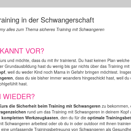
raining in der Schwangerschaft
y alles zum Thema sicheres Training mit Schwangeren
EKANNT VOR?
s und möchte, dass du mit ihr trainierst. Du hast keinen Plan welche
ner Grundausbildung hast du wenig bis gar nichts über das Training m
opf
, weil du weder Kind noch Mama in Gefahr bringen möchtest. Insge
ngeren
, dass du sie bisher immer woanders hingeschickt hast, weil d
hlgefühlt hast.
H WIEDER?
urs die Sicherheit beim Training mit Schwangeren
zu bekommen, di
Fragenzeichen
rund um das Training mit Schwangeren in deinem Kopf 
n
kompletten Werkzeugkasten
, den du für die
optimale Trainingsbe
it Schwangeren arbeitest oder ob du in oder outdoor mit ihnen trainie
 für eine umfassende Trainingsbetreuung von Schwangeren als Gesundheits