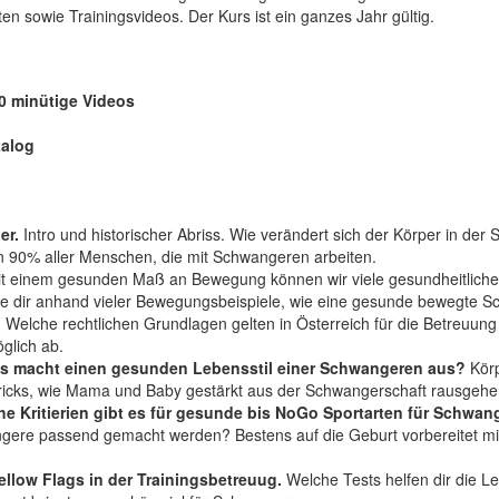
en sowie Trainingsvideos. Der Kurs ist ein ganzes Jahr gültig.
20 minütige Videos
talog
er.
Intro und historischer Abriss. Wie verändert sich der Körper in de
 90% aller Menschen, die mit Schwangeren arbeiten.
t einem gesunden Maß an Bewegung können wir viele gesundheitliche 
ge dir anhand vieler Bewegungsbeispiele, wie eine gesunde bewegte S
.
Welche rechtlichen Grundlagen gelten in Österreich für die Betreuun
glich ab.
as macht einen gesunden Lebensstil einer Schwangeren aus?
Körp
d Tricks, wie Mama und Baby gestärkt aus der Schwangerschaft rausgeh
he Kritierien gibt es für gesunde bis NoGo Sportarten für Schwan
ngere passend gemacht werden? Bestens auf die Geburt vorbereitet mi
ellow Flags in der Trainingsbetreuug.
Welche Tests helfen dir die Le