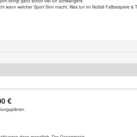
 Sport bringt ganz schön viel für Schwangere.
ht wann welcher Sport Sinn macht. Was tun im Notfall Fallbeispiele & T
00 €
hlungsplänen.
 Zahlungen dann monatlich. Der Gesamtpreis