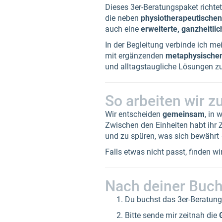
Dieses 3er-Beratungspaket richtet 
die neben
physiotherapeutische
auch eine
erweiterte, ganzheitli
In der Begleitung verbinde ich m
mit ergänzenden
metaphysischen
und alltagstaugliche Lösungen zu
So arbeiten wir
Wir entscheiden
gemeinsam
, in 
Zwischen den Einheiten habt ihr
und zu spüren, was sich bewährt 
Falls etwas nicht passt, finden wi
Nach deiner Buc
Du buchst das 3er-Beratung
Bitte sende mir zeitnah die