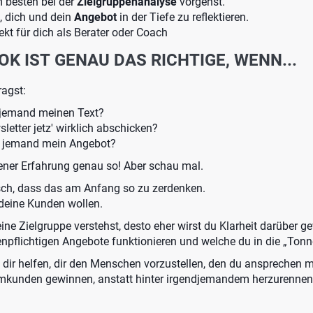
m besten bei der
Zielgruppenanalyse
vorgehst.
, dich und dein
Angebot
in der Tiefe zu reflektieren.
fekt für dich als Berater oder Coach
K IST GENAU DAS RICHTIGE, WENN...
agst:
 jemand meinen Text?
sletter jetz' wirklich abschicken?
t jemand mein Angebot?
ener Erfahrung genau so! Aber schau mal.
gisch, dass das am Anfang so zu zerdenken.
 deine Kunden wollen.
eine Zielgruppe verstehst, desto eher wirst du Klarheit darüber 
npflichtigen Angebote funktionieren und welche du in die „Tonn
dir helfen, dir den Menschen vorzustellen, den du ansprechen 
umkunden gewinnen, anstatt hinter irgendjemandem herzurennen