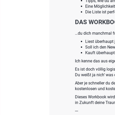
Tipps, wie du a
Eine Möglichkeit
Die Liste ist per
DAS WORKBOO
…du dich manchmal fr
Liest überhaupt
Soll ich den New
Kauft überhaup
Ich kenne das aus eig
Es ist doch völlig lo
Du weißt ja nich‘ was
Aber je schneller du d
kostenlosen und koste
Dieses Workbook wird 
in Zukunft deine Tra
---