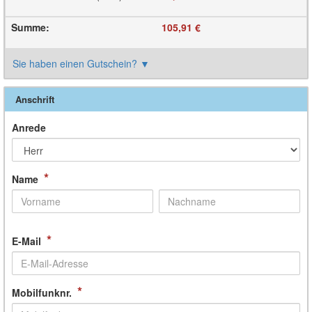
Summe
:
105,91 €
Sie haben einen Gutschein?
▼
Anschrift
Anrede
*
Name
*
E-Mail
*
Mobilfunknr.