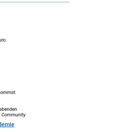
uro.
ekommst:
nabenden
en Community
ademie