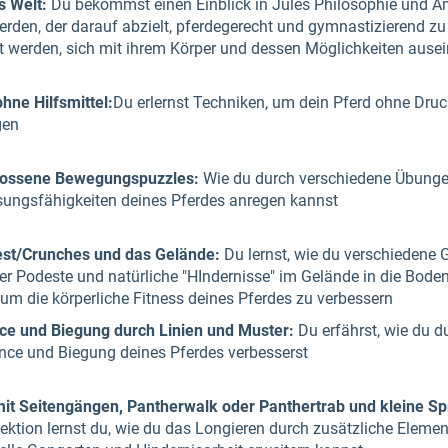
s Welt:
Du bekommst einen Einblick in Jules Philosophie und An
erden, der darauf abzielt, pferdegerecht und gymnastizierend zu
t werden, sich mit ihrem Körper und dessen Möglichkeiten ause
ohne Hilfsmittel:
Du erlernst Techniken, um dein Pferd ohne Druc
gen
lossene Bewegungspuzzles:
Wie du durch verschiedene Übung
sungsfähigkeiten deines Pferdes anregen kannst
st/Crunches und das Gelände:
Du lernst, wie du verschiedene 
r Podeste und natürliche "HIndernisse" im Gelände in die Boden
, um die körperliche Fitness deines Pferdes zu verbessern
ce und Biegung durch Linien und Muster:
Du erfährst, wie du d
nce und Biegung deines Pferdes verbesserst
mit Seitengängen, Pantherwalk oder Panthertrab und kleine S
Lektion lernst du, wie du das Longieren durch zusätzliche Elemen