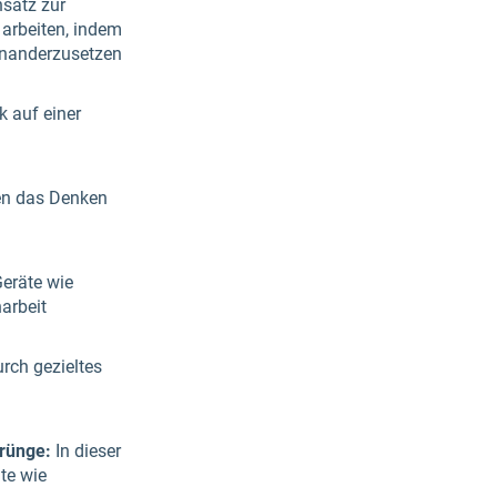
satz zur
 arbeiten, indem
inanderzusetzen
k auf einer
en das Denken
Geräte wie
arbeit
urch gezieltes
prünge:
In dieser
te wie