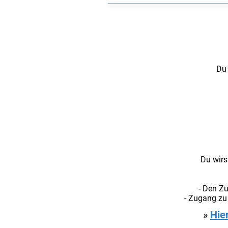
Du 
Du wirs
- Den Z
- Zugang zu
»
Hie