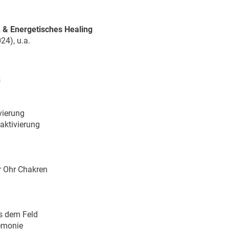
on & Energetisches Healing
24), u.a.
s
vierung
aktivierung
r Ohr Chakren
s dem Feld
emonie