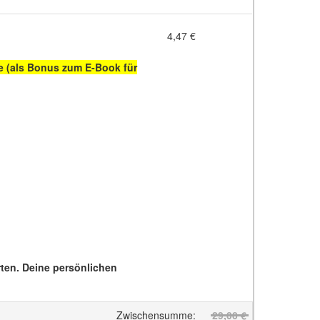
4,47 €
ne (als Bonus zum E-Book für
ten. Deine persönlichen
Zwischensumme
:
29,00 €