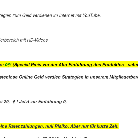
rategien zum Geld verdienen im Internet mit YouTube.
derbereich mit HD-Videos
are
0€!
(Special Preis vor der Abo Einführung des Produktes - schn
stenlose Online Geld verdien Strategien in unserem Mitgliederbere
 29,- € ! Jetzt zur Einführung 0,-
ine Ratenzahlungen, null Risiko. Aber nur für kurze Zeit.