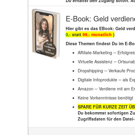
Du erhältst den Zugang sofort. A
E-Book: Geld verdiene
Hier gibt es das EBook: Geld ver
0,-
statt
99,- monatlich
)
Diese Themen findest Du im E-Bo
Affiliate-Marketing ─ Erfolg
Virtuelle Assistenz ─ Ortsunab
Dropshipping ─ Verkaufe Prod
Digitale Infoprodukte ─ als E
Amazon ─ Verdiene mit am Er
Keine Vorkenntnisse benötigt
SPARE FÜR KURZE ZEIT Ü
Du bekommst sofortigen Zugr
Zugriffsdaten für den Date