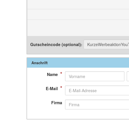
Gutscheincode (optional)
:
Anschrift
*
Name
*
E-Mail
Firma