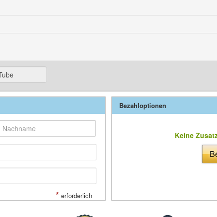
Bezahloptionen
Keine Zusat
Be
*
erforderlich