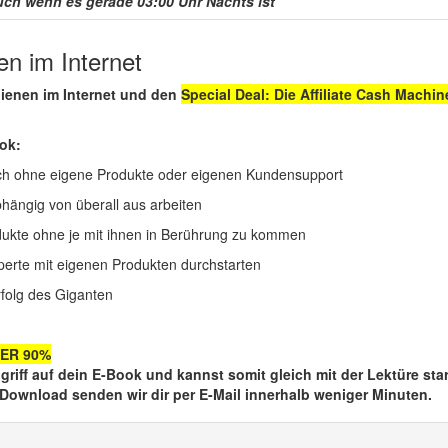
uch wenn es gerade 03:00 Uhr Nachts ist"
n im Internet
dienen im Internet und den
Special Deal:
Die Affiliate Cash Machi
ok:
reich ohne eigene Produkte oder eigenen Kundensupport
hängig von überall aus arbeiten
ukte ohne je mit ihnen in Berührung zu kommen
xperte mit eigenen Produkten durchstarten
folg des Giganten
BER 90%
iff auf dein E-Book und kannst somit gleich mit der Lektüre star
i-Download senden wir dir per E-Mail innerhalb weniger Minuten.