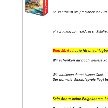
✅
Du erhältst die profitabelsten St
✅
+ Zugang zum exklusiven Mitglie
Statt 29,-€ !
heute für unschlagb
Wir schenken dir noch weitere ko
Wir verdienen daran keinen Cent.
Der normale Verkaufspreis liegt bei
Kein Abo!!! keine Folgekosten, ke