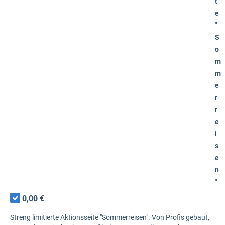
t
e
"
S
o
m
m
e
r
r
e
i
s
e
n
"
0,00 €
Streng limitierte Aktionsseite "Sommerreisen". Von Profis gebaut,