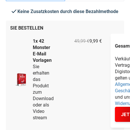
Keine Zusatzkosten durch diese Bezahlmethode
SIE BESTELLEN
1x 42
49,99 €
9,99 €
Gesam
Monster
E-Mail
Verkäu
Vorlagen
Vertrag
Sie
Digist
erhalten
gelten 
das
Allgem
Produkt
Geschä
zum
und un
Download
Widerr
oder als
Video
JET
stream