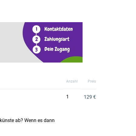
Anzahl
Preis
1
129 €
skünste ab? Wenn es dann