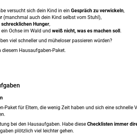
abe versucht sich dein Kind in ein
Gespräch zu verwickeln
,
er
(manchmal auch dein Kind selbst vom Stuhl),
z
schrecklichen Hunger
,
ie ein Ochse im Wald und
weiß nicht, was es machen soll
.
ben viel schneller und müheloser passieren würden?
r in diesem Hausaufgaben-Paket.
ufgaben
en
aket für Eltern, die wenig Zeit haben und sich eine schnelle 
en.
eitung bei den Hausaufgaben. Habe diese
Checklisten immer dir
aben plötzlich viel leichter gehen.