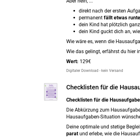
Aber nein, ...
direkt nach der ersten Aufg
permanent
fällt etwas runt
dein Kind hat plötzlich gan
dein Kind guckt dich an, w
Wie wäre es, wenn die Hausaufga
Wie das gelingt, erfährst du hie
Wert:
129€
Digitaler Download - kein Versand
Checklisten für die Hausa
Checklisten für die Hausaufgab
Die Abkürzung zum Hausaufgaben-P
Hausaufgaben-Situation wünsch
Deine optimale und stetige Begl
parat
und erlebe, wie die Hausaufg