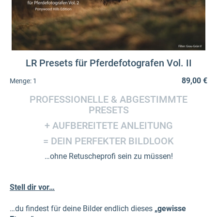
LR Presets für Pferdefotografen Vol. II
89,00 €
Menge:
1
PROFESSIONELLE & ABGESTIMMTE
PRESETS
+ AUFBEREITETE ANLEITUNG
= DEIN PERFEKTER BILDLOOK
…ohne Retuscheprofi sein zu müssen!
Stell dir vor…
…du findest für deine Bilder endlich dieses
„gewisse