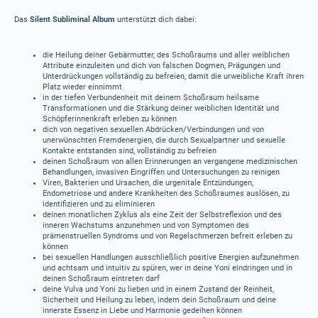
Das
Silent Subliminal Album
unterstützt dich dabei:
die Heilung deiner Gebärmutter, des Schoßraums und aller weiblichen
Attribute einzuleiten und dich von falschen Dogmen, Prägungen und
Unterdrückungen vollständig zu befreien, damit die urweibliche Kraft ihren
Platz wieder einnimmt
in der tiefen Verbundenheit mit deinem Schoßraum heilsame
Transformationen und die Stärkung deiner weiblichen Identität und
Schöpferinnenkraft erleben zu können
dich von negativen sexuellen Abdrücken/Verbindungen und von
unerwünschten Fremdenergien, die durch Sexualpartner und sexuelle
Kontakte entstanden sind, vollständig zu befreien
deinen Schoßraum von allen Erinnerungen an vergangene medizinischen
Behandlungen, invasiven Eingriffen und Untersuchungen zu reinigen
Viren, Bakterien und Ursachen, die urgenitale Entzündungen,
Endometriose und andere Krankheiten des Schoßraumes auslösen, zu
identifizieren und zu eliminieren
deinen monatlichen Zyklus als eine Zeit der Selbstreflexion und des
inneren Wachstums anzunehmen und von Symptomen des
prämenstruellen Syndroms und von Regelschmerzen befreit erleben zu
können
bei sexuellen Handlungen ausschließlich positive Energien aufzunehmen
und achtsam und intuitiv zu spüren, wer in deine Yoni eindringen und in
deinen Schoßraum eintreten darf
deine Vulva und Yoni zu lieben und in einem Zustand der Reinheit,
Sicherheit und Heilung zu leben, indem dein Schoßraum und deine
innerste Essenz in Liebe und Harmonie gedeihen können