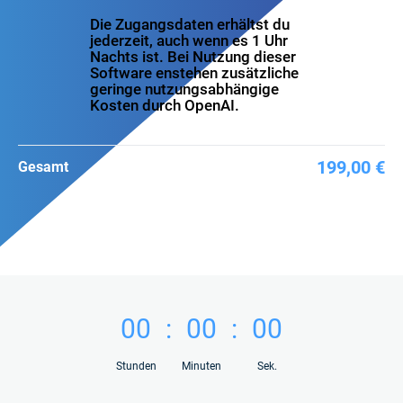
Die Zugangsdaten erhältst du
jederzeit, auch wenn es 1 Uhr
Nachts ist. Bei Nutzung dieser
Software enstehen zusätzliche
geringe nutzungsabhängige
Kosten durch OpenAI.
199,00 €
Gesamt
00
:
00
:
00
Stunden
Minuten
Sek.