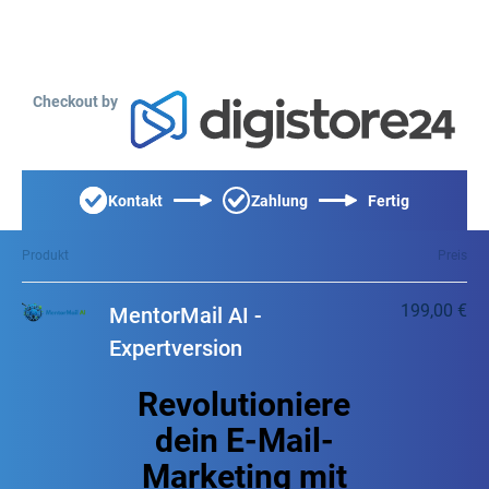
Checkout by
Kontakt
Zahlung
Fertig
Produkt
Preis
199,00 €
MentorMail AI -
Expertversion
Revolutioniere
dein E-Mail-
Marketing mit