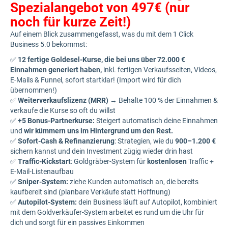
Spezialangebot von 497€ (nur
noch für kurze Zeit!)
Auf einem Blick zusammengefasst, was du mit dem 1 Click
Business 5.0 bekommst:
✅
12 fertige Goldesel-Kurse, die bei uns über 72.000 €
Einnahmen generiert haben,
inkl. fertigen Verkaufsseiten, Videos,
E-Mails & Funnel, sofort startklar! (Import wird für dich
übernommen!)
✅
Weiterverkaufslizenz (MRR)
→ Behalte 100 % der Einnahmen &
verkaufe die Kurse so oft du willst
✅
+5 Bonus-Partnerkurse:
Steigert automatisch deine Einnahmen
und
wir kümmern uns im Hintergrund um den Rest.
✅
Sofort-Cash & Refinanzierung
: Strategien, wie du
900–1.200 €
sichern kannst und dein Investment zügig wieder drin hast
✅
Traffic-Kickstart
: Goldgräber-System für
kostenlosen
Traffic +
E-Mail-Listenaufbau
✅
Sniper-System:
ziehe Kunden automatisch an, die bereits
kaufbereit sind (planbare Verkäufe statt Hoffnung)
✅
Autopilot-System:
dein Business läuft auf Autopilot, kombiniert
mit dem Goldverkäufer-System arbeitet es rund um die Uhr für
dich und sorgt für ein passives Einkommen