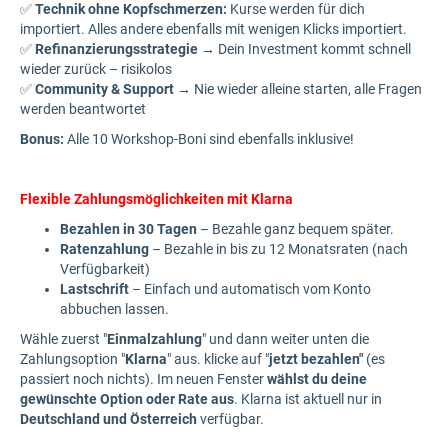
✅
Technik ohne Kopfschmerzen:
Kurse werden für dich
importiert. Alles andere ebenfalls mit wenigen Klicks importiert.
✅
Refinanzierungsstrategie
→ Dein Investment kommt schnell
wieder zurück – risikolos
✅
Community & Support
→ Nie wieder alleine starten, alle Fragen
werden beantwortet
Bonus:
Alle 10 Workshop-Boni sind ebenfalls inklusive!
Flexible Zahlungsmöglichkeiten mit Klarna
Bezahlen in 30 Tagen
– Bezahle ganz bequem später.
Ratenzahlung
– Bezahle in bis zu 12 Monatsraten (nach
Verfügbarkeit)
Lastschrift
– Einfach und automatisch vom Konto
abbuchen lassen.
Wähle zuerst "
Einmalzahlung
" und dann weiter unten die
Zahlungsoption "
Klarna
" aus. klicke auf "
jetzt bezahlen"
(es
passiert noch nichts). Im neuen Fenster
wählst du deine
gewünschte Option oder Rate aus
. Klarna ist aktuell nur in
Deutschland und Österreich
verfügbar.