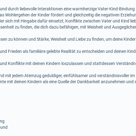
n und durch liebevolle Interaktionen eine warmherzige Vater-Kind-Bindun
das Wohlergehen der Kinder fördert und gleichzeitig die negativen Erzieh
er sich mit Hingabe dafür einsetzt, Konflikte zwischen Vater und Kind lieb
ssenheit zu finden, die dich dazu befähigen, mit Weisheit und Ausgegliche
chsen zu können und Stärke, Weisheit und Liebe zu finden, um deine Kinde
 und Frieden als familiäre gelebte Realität zu entscheiden und deinen Kind
nd Konflikte mit deinen Kindern loszulassen und stattdessen Verständni
n und mit jedem Atemzug geduldiger, einfühlsamer und verständnisvoller 
nte mit deinen Kindern als eine Quelle der Dankbarkeit anzunehmen und s
ing
ound