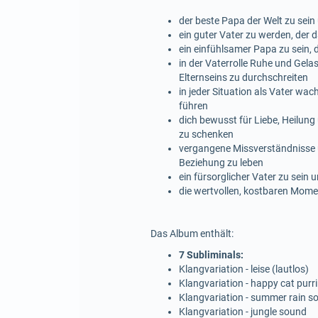
der beste Papa der Welt zu sei
ein guter Vater zu werden, der 
ein einfühlsamer Papa zu sein, d
in der Vaterrolle Ruhe und Gela
Elternseins zu durchschreiten
in jeder Situation als Vater wa
führen
dich bewusst für Liebe, Heilung
zu schenken
vergangene Missverständnisse u
Beziehung zu leben
ein fürsorglicher Vater zu sei
die wertvollen, kostbaren Mome
Das Album enthält:
7 Subliminals:
Klangvariation - leise (lautlos)
Klangvariation - happy cat purr
Klangvariation - summer rain s
Klangvariation - jungle sound