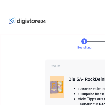
Bestellung
Produkt
Die 5A- RockDein
10 Karten
voller I
10 Impulse
für ein
Viele Tipps aus 
Trainerin für
Ged