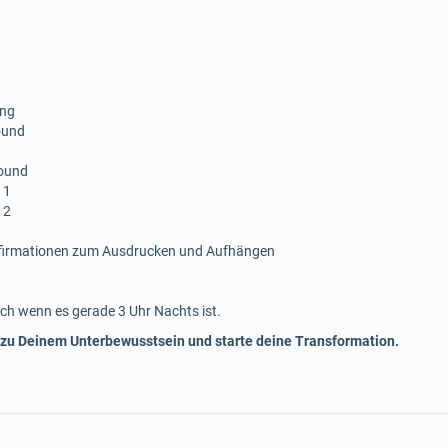
ing
ound
sound
 1
 2
ffirmationen zum Ausdrucken und Aufhängen
ch wenn es gerade 3 Uhr Nachts ist.
 zu Deinem Unterbewusstsein und starte deine Transformation.