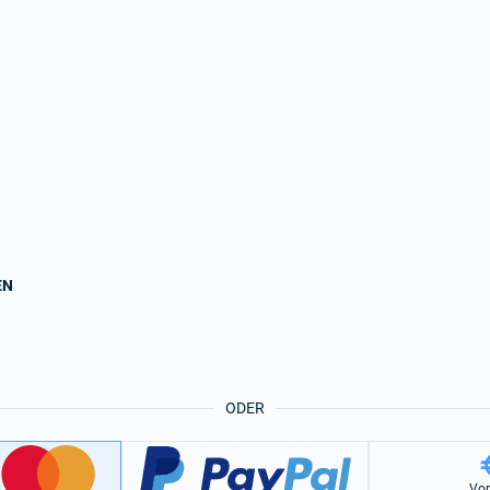
EN
ODER
Vo