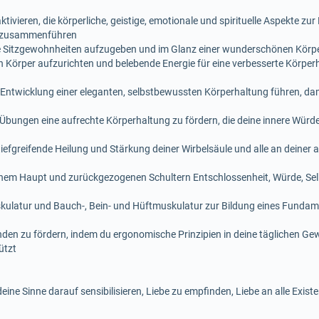
tivieren, die körperliche, geistige, emotionale und spirituelle Aspekte z
t zusammenführen
hte Sitzgewohnheiten aufzugeben und im Glanz einer wunderschönen Körp
 Körper aufzurichten und belebende Energie für eine verbesserte Körper
ur Entwicklung einer eleganten, selbstbewussten Körperhaltung führen, d
 Übungen eine aufrechte Körperhaltung zu fördern, die deine innere Wür
 tiefgreifende Heilung und Stärkung deiner Wirbelsäule und alle an deiner 
nem Haupt und zurückgezogenen Schultern Entschlossenheit, Würde, Se
kulatur und Bauch-, Bein- und Hüftmuskulatur zur Bildung eines Fundame
den zu fördern, indem du ergonomische Prinzipien in deine täglichen Gew
ützt
 deine Sinne darauf sensibilisieren, Liebe zu empfinden, Liebe an alle Exi