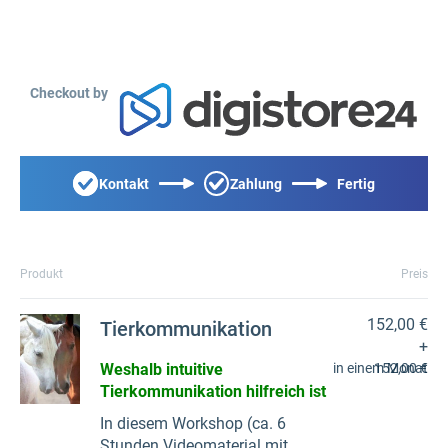
Checkout by
Kontakt
Zahlung
Fertig
Produkt
Preis
152,00 €
Tierkommunikation
+
Weshalb intuitive
in einem Monat
152,00 €
Tierkommunikation hilfreich ist
In diesem Workshop (ca. 6
Stunden Videomaterial mit