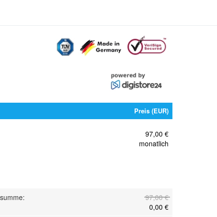
Preis (EUR)
97,00 €
monatlich
nsumme
:
97,00 €
0,00 €