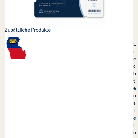
Zusätzliche Produkte
L
i
e
c
h
t
e
n
s
t
e
i
n