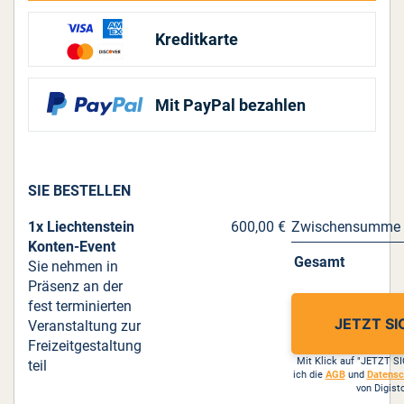
Kreditkarte
Mit PayPal bezahlen
SIE BESTELLEN
1x Liechtenstein
600,00 €
Zwischensumme
Konten-Event
Gesamt
Sie nehmen in
Präsenz an der
fest terminierten
JETZT S
Veranstaltung zur
Freizeitgestaltung
Mit Klick auf "JETZT S
teil
ich die
AGB
und
Datens
von Digist