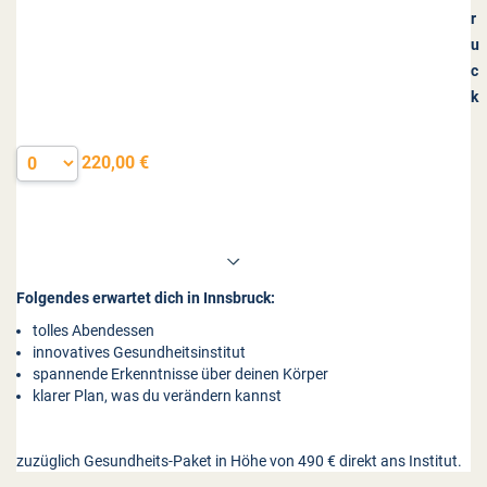
r
u
c
k
220,00 €
Folgendes erwartet dich in Innsbruck:
tolles Abendessen
innovatives Gesundheitsinstitut
spannende Erkenntnisse über deinen Körper
klarer Plan, was du verändern kannst
zuzüglich Gesundheits-Paket in Höhe von 490 € direkt ans Institut.