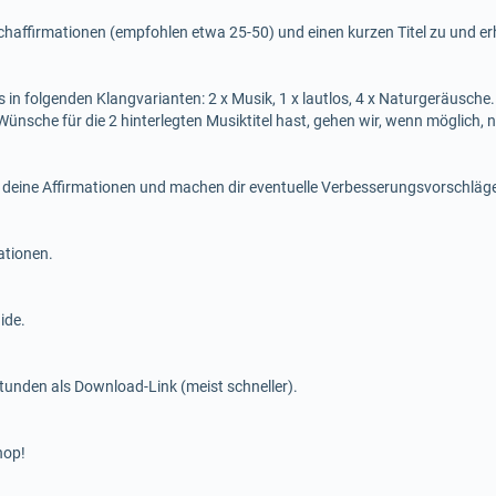
haffirmationen (empfohlen etwa 25-50) und einen kurzen Titel zu und erh
s in folgenden Klangvarianten: 2 x Musik, 1 x lautlos, 4 x Naturgeräusch
Wünsche für die 2 hinterlegten Musiktitel hast, gehen wir, wenn möglich, n
n deine Affirmationen und machen dir eventuelle Verbesserungsvorschläg
ationen.
ide.
tunden als Download-Link (meist schneller).
hop!