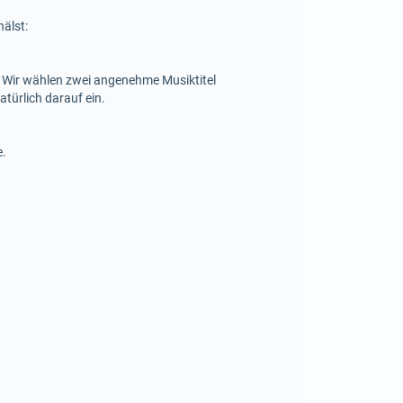
älst:
e. Wir wählen zwei angenehme Musiktitel
atürlich darauf ein.
e.