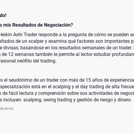
ido!
o mis Resultados de Negociación?
el Heikin Ashi Trader responde a la pregunta de cómo se pueden a
ultados de un scalper y examina qué factores son importantes pa
e divisas, basándose en los resultados semanales de un trader. 
ng de 12 semanas también le permite al lector estudiar profunda
esional neófito del trading.
 es el seudónimo de un trader con más de 15 años de experiencia 
especialización está en el scalping y el day trading de alta frec
os de fácil lectura y comprensión sobre sus actividades de nego
s incluyen: scalping, swing trading y gestión de riesgo y dinero.
 de envío