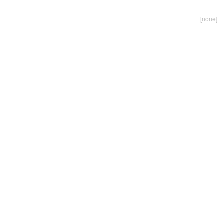
[none]